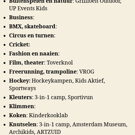
Buitenspelen en natuur
: Griffioen Outdoor,
UP Events Kids
Business
:
BMX, skateboard
:
Circus en turnen
:
Cricket:
Fashion en naaien
:
Film, theater
: Toverknol
Freerunning, trampoline
: VROG
Hockey:
Hockeykampen, Kids Aktief,
Sportways
Kleuters
: 3-in-1 camp, Sportivun
Klimmen
:
Koken
: Kinderkooklab
Knutselen
: 3-in-1 camp, Amsterdam Museum,
Archikids, ARTZUID